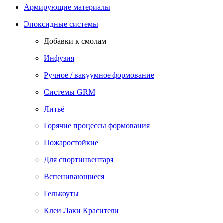
Армирующие материалы
Эпоксидные системы
Добавки к смолам
Инфузия
Ручное / вакуумное формование
Системы GRM
Литьё
Горячие процессы формования
Пожаростойкие
Для спортинвентаря
Вспенивающиеся
Гелькоуты
Клеи Лаки Красители