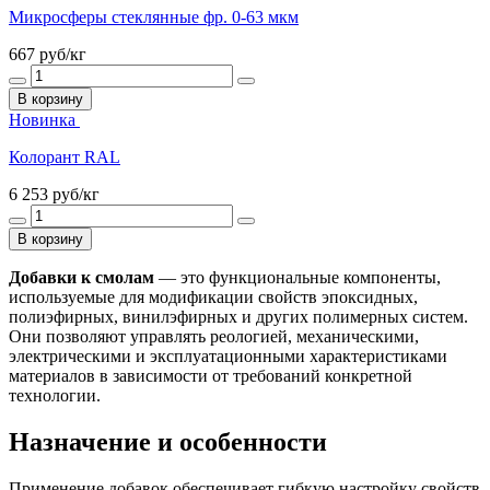
Микросферы стеклянные фр. 0-63 мкм
667
руб/кг
В корзину
Новинка
Колорант RAL
6 253
руб/кг
В корзину
Добавки к смолам
— это функциональные компоненты,
используемые для модификации свойств эпоксидных,
полиэфирных, винилэфирных и других полимерных систем.
Они позволяют управлять реологией, механическими,
электрическими и эксплуатационными характеристиками
материалов в зависимости от требований конкретной
технологии.
Назначение и особенности
Применение добавок обеспечивает гибкую настройку свойств