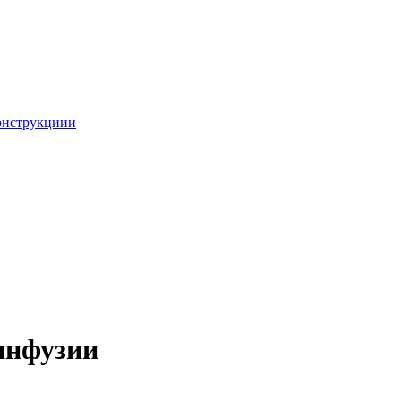
онструкциии
инфузии