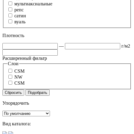
мультиаксиальные
репс
сатин
вуаль
Плотность
—
г/м2
Расширенный фильтр
Слои
CSM
NW
CSM
Сбросить
Подобрать
Упорядочить
Вид каталога: