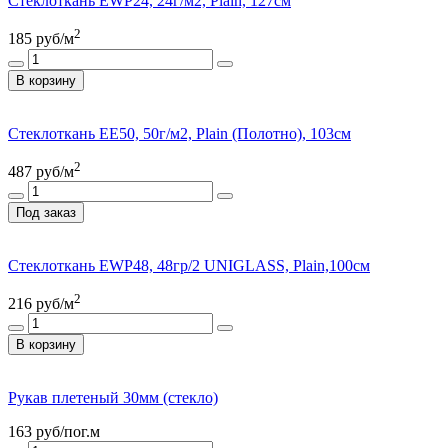
Стеклоткань ЕWP24, 24г/м2, Plain, 127см
2
185
руб/м
В корзину
Стеклоткань ЕЕ50, 50г/м2, Plain (Полотно), 103см
2
487
руб/м
Под заказ
Стеклоткань EWP48, 48гр/2 UNIGLASS, Plain,100см
2
216
руб/м
В корзину
Рукав плетеный 30мм (стекло)
163
руб/пог.м