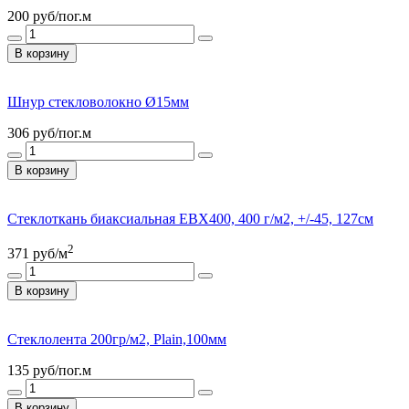
200
руб/пог.м
В корзину
Шнур стекловолокно Ø15мм
306
руб/пог.м
В корзину
Стеклоткань биаксиальная ЕВХ400, 400 г/м2, +/-45, 127см
2
371
руб/м
В корзину
Стеклолента 200гр/м2, Plain,100мм
135
руб/пог.м
В корзину