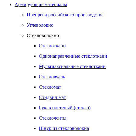
Армирующие материалы
Препреги российского производства
Углеволокно
Стекловолокно
Стеклоткани
Однонаправленные стеклоткани
Мультиаксиальные стеклоткани
Стекловуаль
Стекломат
Сэндвич-мат
Рукав плетеный (стекло)
Стеклоленты
Шнур из стекловолокна