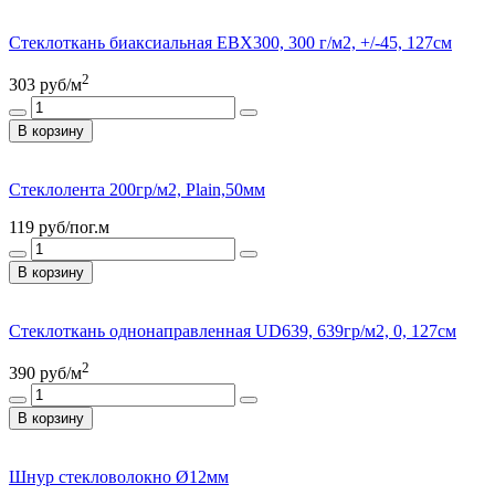
Стеклоткань биаксиальная ЕВХ300, 300 г/м2, +/-45, 127см
2
303
руб/м
В корзину
Стеклолента 200гр/м2, Plain,50мм
119
руб/пог.м
В корзину
Стеклоткань однонаправленная UD639, 639гр/м2, 0, 127см
2
390
руб/м
В корзину
Шнур стекловолокно Ø12мм