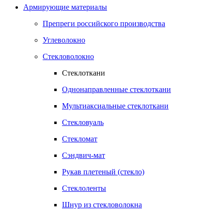
Армирующие материалы
Препреги российского производства
Углеволокно
Стекловолокно
Стеклоткани
Однонаправленные стеклоткани
Мультиаксиальные стеклоткани
Стекловуаль
Стекломат
Сэндвич-мат
Рукав плетеный (стекло)
Стеклоленты
Шнур из стекловолокна