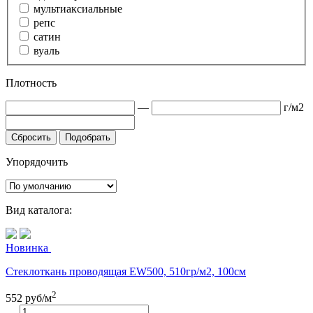
мультиаксиальные
репс
сатин
вуаль
Плотность
—
г/м2
Сбросить
Подобрать
Упорядочить
Вид каталога:
Новинка
Стеклоткань проводящая EW500, 510гр/м2, 100см
2
552
руб/м