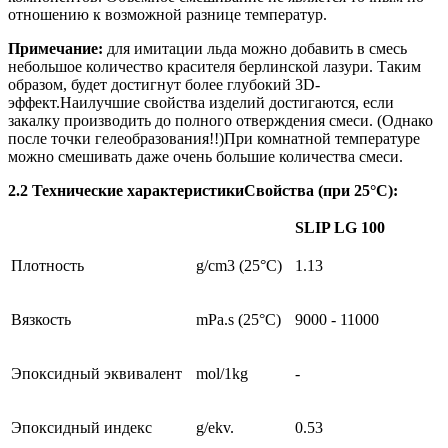
отношению к возможной разнице температур.
Примечание:
для имитации льда можно добавить в смесь
небольшое количество красителя берлинской лазури. Таким
образом, будет достигнут более глубокий 3D-
эффект.Наилучшие свойства изделий достигаются, если
закалку производить до полного отверждения смеси. (Однако
после точки гелеобразования!!)При комнатной температуре
можно смешивать даже очень большие количества смеси.
2.2 Технические характеристики
Свойства (при 25°C):
SLIP LG 100
Плотность
g/cm3 (25°C)
1.13
Вязкость
mPa.s (25°C)
9000 - 11000
Эпоксидный эквивалент
mol/1kg
-
Эпоксидный индекс
g/ekv.
0.53