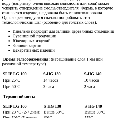
воду (например, очень высокая влажность или вода) может
ускорить отверждение смолы/отвердителя. Форма, в которую
отливается изделие, не должна быть теплоизолирована.
Однако рекомендуется сначала попробовать этот
технологический шаг (особенно для толстых слоев).
Идеально подходит для заливки деревянных столешниц
Сувенирной продукции
Ювелирных изделий
Заливки картин
Декаративных изделий
Время гелеобразования:
(наращивание слоя 1 мм при
различной температуре)
SLIP LG 100
S-HG 130
S-HG 140
При 25°С
14 часов
10 часов
При 50°С
3 часа
2 часа
Термостойкость:
SLIP LG 100
S-HG 130
S-HG 140
При 23 °С (2-7 дней)
Выше 50°С
Выше 50°С
При 50°С (5 часов)
60°С
55°С