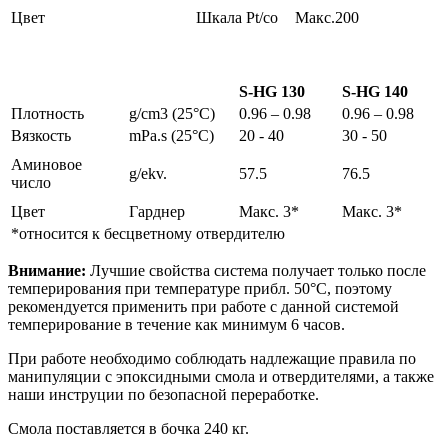
Цвет
Шкала Pt/co
Макс.200
S-HG 130
S-HG 140
Плотность
g/cm3 (25°C)
0.96 – 0.98
0.96 – 0.98
Вязкость
mPa.s (25°C)
20 - 40
30 - 50
Аминовое
g/ekv.
57.5
76.5
число
Цвет
Гарднер
Макс. 3*
Макс. 3*
*относится к бесцветному отвердителю
Внимание:
Лучшие свойства система получает только после
темперирования при температуре прибл. 50°C, поэтому
рекомендуется применить при работе с данной системой
темперирование в течение как минимум 6 часов.
При работе необходимо соблюдать надлежащие правила по
манипуляции с эпоксидными смола и отвердителями, а также
наши инструции по безопасной переработке.
Смола поставляется в бочка 240 кг.