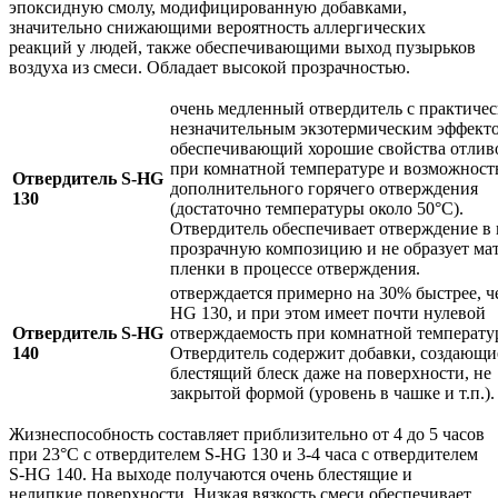
эпоксидную смолу, модифицированную добавками,
значительно снижающими вероятность аллергических
реакций у людей, также обеспечивающими выход пузырьков
воздуха из смеси. Обладает высокой прозрачностью.
очень медленный отвердитель с практиче
незначительным экзотермическим эффект
обеспечивающий хорошие свойства отлив
при комнатной температуре и возможност
Отвердитель S-HG
дополнительного горячего отверждения
130
(достаточно температуры около 50°C).
Отвердитель обеспечивает отверждение в
прозрачную композицию и не образует ма
пленки в процессе отверждения.
отверждается примерно на 30% быстрее, ч
HG 130, и при этом имеет почти нулевой
Отвердитель S-HG
отверждаемость при комнатной температу
140
Отвердитель содержит добавки, создающи
блестящий блеск даже на поверхности, не
закрытой формой (уровень в чашке и т.п.).
Жизнеспособность составляет приблизительно от 4 до 5 часов
при 23°C с отвердителем S-HG 130 и 3-4 часа с отвердителем
S-HG 140. На выходе получаются очень блестящие и
нелипкие поверхности. Низкая вязкость смеси обеспечивает