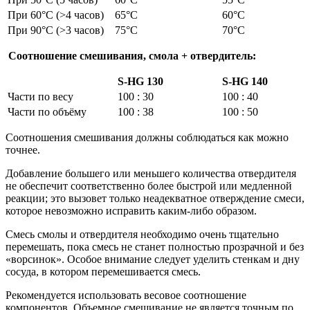
При 60°С (>4 часов)
65°С
60°С
При 90°С (>3 часов)
75°С
70°С
Соотношение смешивания, смола + отвердитель:
S-HG 130
S-HG 140
Части по весу
100 : 30
100 : 40
Части по объёму
100 : 38
100 : 50
Соотношения смешивания должны соблюдаться как можно
точнее.
Добавление большего или меньшего количества отвердителя
не обеспечит соответственно более быстрой или медленной
реакции; это вызовет только неадекватное отверждение смеси,
которое невозможно исправить каким-либо образом.
Смесь смолы и отвердителя необходимо очень тщательно
перемешать, пока смесь не станет полностью прозрачной и без
«ворсинок». Особое внимание следует уделить стенкам и дну
сосуда, в котором перемешивается смесь.
Рекомендуется использовать весовое соотношение
компонентов. Объемное смешивание не является точным по