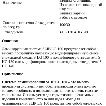
Заливка столешниц
Назначение:
Изготовление ювелирный
изделий
Заливка картин
Работа с деревом
Соотношение смола/отвердитель
100:30
по весу, гр:
Отвердитель:
●HG130 ●HG140
Описание
Ламинирующая система SLIP-LG 100 представляет собой
высоко прозрачную маловязкую модифицированную смесь
эпоксидной смолы S-LG 100 и полиэфирного отвердителя S-
HG 130 или модифицированного полиэфиром отвердителя S-
HG 140.
Применение
Система ламинирования SLIP LG 100
– это высоко
прозрачная система литья, обеспечивающая очень долгую
жизнеспособность и позволяющая наносить очень толстые
слои смолы. Используется для герметизации рекламных
изделий и имитаций стекла или льда.Смола для
ламинирования SLIP-LG 100 представляет собой маловязкую