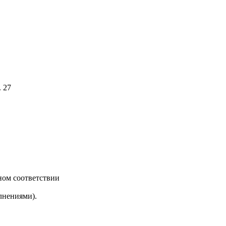
. 27
ном соответствии
лнениями).