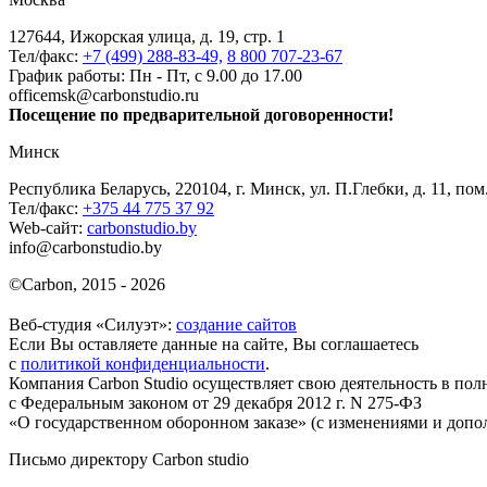
127644, Ижорская улица, д. 19, стр. 1
Тел/факс:
+7 (499) 288-83-49,
8 800 707-23-67
График работы: Пн - Пт, с 9.00 до 17.00
officemsk@carbonstudio.ru
Посещение по предварительной договоренности!
Минск
Республика Беларусь, 220104, г. Минск, ул. П.Глебки, д. 11, пом
Тел/факс:
+375 44 775 37 92
Web-сайт:
carbonstudio.by
info@carbonstudio.by
©
Carbon, 2015 - 2026
Веб-студия «Силуэт»:
создание сайтов
Если Вы оставляете данные на сайте, Вы соглашаетесь
с
политикой конфиденциальности
.
Компания Carbon Studio осуществляет свою деятельность в пол
с Федеральным законом от 29 декабря 2012 г. N 275-ФЗ
«О государственном оборонном заказе» (с изменениями и допо
Письмо директору Carbon
studio