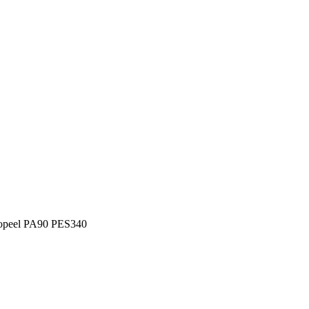
peel PA90 PES340