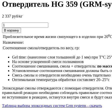
Отвердитель HG 359 (GRM-sy
2 337
руб/кг
В корзину
Приблизительное время жизни связующего в изделии при 20⁰С,
Назначение:
Соотношение смола/отвердитель по весу, гр:
Gel time: (нанесение слоя тольшиной до 1 мм) при T°C 25°
На основе ускоренной смеси полиаминов
Соотношение смешивания, смола + отвердитель:
по массе
Установленные соотношения смешивания должны быть с
Смесь смолы и отвердителя необходимо очень тщательно 
Оптимальная температура обработки составляет 20–25°с
Эпоксидные смолы отверждаются с помощью отвер­дителя. Отве
правильной реакции необходимо соблюдать правильное соотно
не вступившие в реакцию, останутся внутри смеси и будут ока
Таблица выбора эпоксидных систем Grm systems - скачать