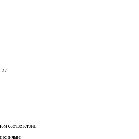
. 27
ном соответствии
лнениями).