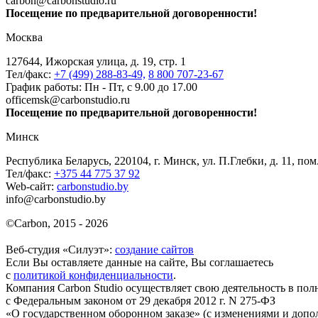
carbon@carbonstudio.ru
Посещение по предварительной договоренности!
Москва
127644, Ижорская улица, д. 19, стр. 1
Тел/факс:
+7 (499) 288-83-49,
8 800 707-23-67
График работы: Пн - Пт, с 9.00 до 17.00
officemsk@carbonstudio.ru
Посещение по предварительной договоренности!
Минск
Республика Беларусь, 220104, г. Минск, ул. П.Глебки, д. 11, пом
Тел/факс:
+375 44 775 37 92
Web-сайт:
carbonstudio.by
info@carbonstudio.by
©
Carbon, 2015 - 2026
Веб-студия «Силуэт»:
создание сайтов
Если Вы оставляете данные на сайте, Вы соглашаетесь
с
политикой конфиденциальности
.
Компания Carbon Studio осуществляет свою деятельность в пол
с Федеральным законом от 29 декабря 2012 г. N 275-ФЗ
«О государственном оборонном заказе» (с изменениями и допо