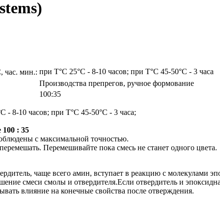
stems)
при T°C 25°C - 8-10 часов; при T°C 45-50°C - 3 часа
 час. мин.:
Производства препрегов, ручное формование
100:35
C - 8-10 часов; при T°C 45-50°C - 3 часа;
 100 : 35
облюдены с максимальной точностью.
перемешать. Перемешивайте пока смесь не станет одного цвета.
рдитель, чаще всего амин, вступает в реакцию с молекулами э
шение смеси смолы и отвердителя.Если отвердитель и эпоксидн
зывать влияние на конечные свойства после отверждения.