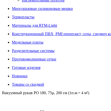
Нагревательные полотна
Многоразовые силиконовые мешки
Термопласты
Материалы для RTM-Light
Конструкционный ПВХ, PMI пенопласт, соты, сэндвич к
Модельные плиты
Разделительные системы
Противомолниевые сетки
Готовые изделия
Новинки
Товары со скидкой
Вакуумный рукав РО 180, 75µ, 200 см (1п.м.= 4 м²)