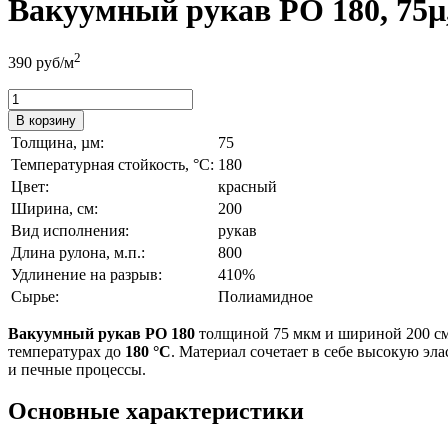
Вакуумный рукав РО 180, 75µ, 
2
390
руб/м
В корзину
Толщина, µм:
75
Температурная стойкость, °C:
180
Цвет:
красный
Ширина, см:
200
Вид исполнения:
рукав
Длина рулона, м.п.:
800
Удлинение на разрыв:
410%
Сырье:
Полиамидное
Вакуумный рукав РО 180
толщиной 75 мкм и шириной 200 см
температурах до
180 °C
. Материал сочетает в себе высокую эл
и печные процессы.
Основные характеристики