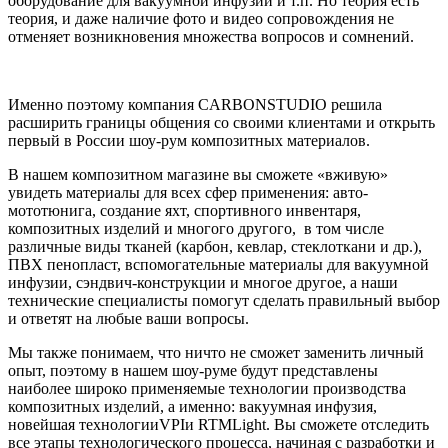
оборудование для вакуумной инфузии и т.п. Но теория есть
теория, и даже наличие фото и видео сопровождения не
отменяет возникновения множества вопросов и сомнений.
Именно поэтому компания CARBONSTUDIO решила
расширить границы общения со своими клиентами и открыть
первый в России шоу-рум композитных материалов.
В нашем композитном магазине вы сможете «вживую»
увидеть материалы для всех сфер применения: авто-
мототюнига, создание яхт, спортивного инвентаря,
композитных изделий и многого другого, в том числе
различные виды тканей (карбон, кевлар, стеклоткани и др.),
ПВХ пенопласт, вспомогательные материалы для вакуумной
инфузии, сэндвич-конструкции и многое другое, а наши
технические специалисты помогут сделать правильный выбор
и ответят на любые ваши вопросы.
Мы также понимаем, что ничто не сможет заменить личный
опыт, поэтому в нашем шоу-руме будут представлены
наиболее широко применяемые технологии производства
композитных изделий, а именно: вакуумная инфузия,
новейшая технологииVPIи RTMLight. Вы сможете отследить
все этапы технологического процесса, начиная с разработки и