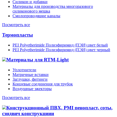
Силикон и добавки
Материалы для производства многоразового
силиконового мешка
Смолопроводящие каналы
Посмотреть все
Термопласты
PEI Polyetherimide Полиэфиримид (ПЭИ) цвет белый
PEI Polyetherimide Полиэфиримид (ПЭИ) цвет черный
Материалы для RTM-Light
Уплотнители
Матричные вставки
Заглушки, фитинги
Концевые соединения для трубок
Воздушные эжекторы
Посмотреть все
Конструкционный ПВХ, PMI пенопласт, соты,
сэндвич конструкциии