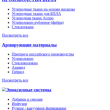
Углеродные ткани на основе вискозы
Углеродные ткани для БПЛА
Углеродная ткани Аспро
Углеволокно рубленое (фибра)
Стеклоткани
Посмотреть все
Армирующие материалы
Препреги российского производства
Углеволокно
Стекловолокно
Арамид
Гибрид
Посмотреть все
Эпоксидные системы
Добавки к смолам
Инфузия
Ручное / вакуумное формование