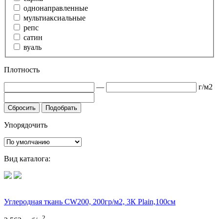
однонаправленные
мультиаксиальные
репс
сатин
вуаль
Плотность
—
г/м2
Сбросить
Подобрать
Упорядочить
Вид каталога:
Углеродная ткань CW200, 200гр/м2, 3К Plain,100см
2