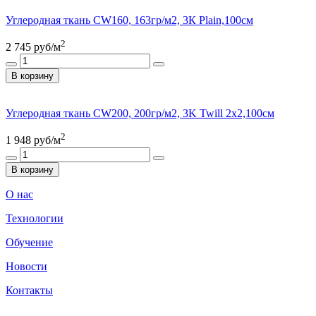
Углеродная ткань CW160, 163гр/м2, 3К Plain,100см
2
2 745
руб/м
В корзину
Углеродная ткань CW200, 200гр/м2, 3K Twill 2x2,100см
2
1 948
руб/м
В корзину
О нас
Технологии
Обучение
Новости
Контакты