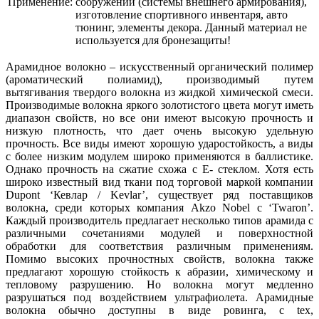
Применение:
сооружений (системы внешнего армирования),
изготовление спортивного инвентаря, авто
тюнинг, элементы декора. Данный материал не
используется для бронезащиты!
Арамидное волокно – искусственный органический полимер
(ароматический полиамид), производимый путем
вытягивания твердого волокна из жидкой химической смеси.
Производимые волокна яркого золотистого цвета могут иметь
диапазон свойств, но все они имеют высокую прочность и
низкую плотность, что дает очень высокую удельную
прочность. Все виды имеют хорошую ударостойкость, а виды
с более низким модулем широко применяются в баллистике.
Однако прочность на сжатие схожа с Е- стеклом. Хотя есть
широко известный вид ткани под торговой маркой компании
Dupont ‘Кевлар / Kevlar’, существует ряд поставщиков
волокна, среди которых компания Akzo Nobel с ‘Twaron’.
Каждый производитель предлагает несколько типов арамида с
различными сочетаниями модулей и поверхностной
обработки для соответствия различным применениям.
Помимо высоких прочностных свойств, волокна также
предлагают хорошую стойкость к абразии, химическому и
тепловому разрушению. Но волокна могут медленно
разрушаться под воздействием ультрафиолета. Арамидные
волокна обычно доступны в виде ровинга, с tex,