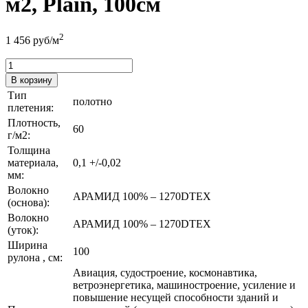
м2, Plain, 100см
2
1 456
руб/м
В корзину
Тип
полотно
плетения:
Плотность,
60
г/м2:
Толщина
материала,
0,1 +/-0,02
мм:
Волокно
АРАМИД 100% – 1270DTEX
(основа):
Волокно
АРАМИД 100% – 1270DTEX
(уток):
Ширина
100
рулона , см:
Авиация, судостроение, космонавтика,
ветроэнергетика, машиностроение, усиление и
повышение несущей способности зданий и