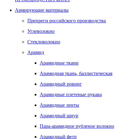
Армирующие материалы
Препреги российского производства
Углеволокно
Стекловолокно
Арамид
Арамидные ткани
Арамидная ткань, баллистическая
Арамидный ровинг
Арамидные плетеные рукава
Арамидные ленты
Арамидный шнур
Пара-арамидное рубленое волокно
Арамидный фетр