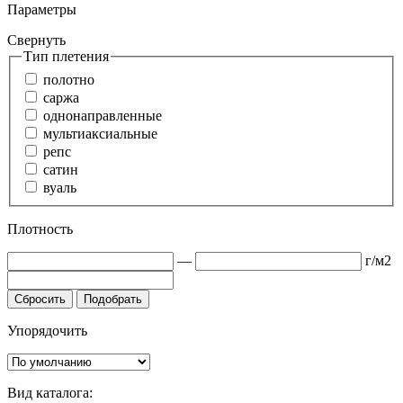
Параметры
Свернуть
Тип плетения
полотно
саржа
однонаправленные
мультиаксиальные
репс
сатин
вуаль
Плотность
—
г/м2
Сбросить
Подобрать
Упорядочить
Вид каталога: