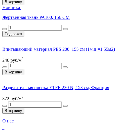
В корзину
Новинка
Жертвенная ткань РА100, 156 СМ
Под заказ
Впитывающий материал PES 200, 155 см (1м.п.=1,55м2)
2
246
руб/м
В корзину
Разделительная пленка ETFE 230 N, 153 см, Франция
2
872
руб/м
В корзину
О нас