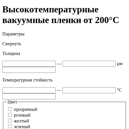
Высокотемпературные
вакуумные пленки от 200°С
Параметры
Свернуть
Толщина
—
µм
Температурная стойкость
—
°C
Цвет
прозрачный
розовый
желтый
зеленый